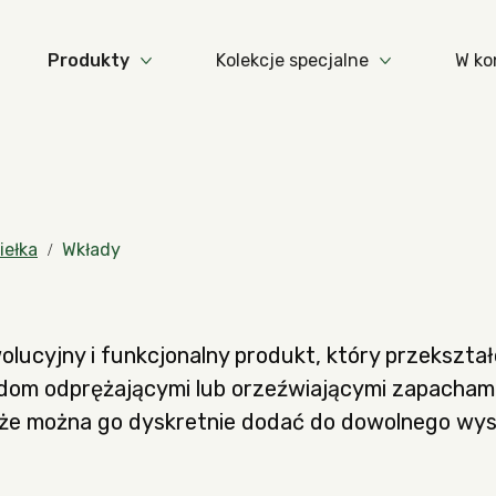
Produkty
Kolekcje specjalne
W ko
Więcej Zapachy
Więcej Produkty
Więcej Kolekc
ełka​
Wkłady
lucyjny i funkcjonalny produkt, który przekształc
 dom odprężającymi lub orzeźwiającymi zapacha
 że można go dyskretnie dodać do dowolnego wyst