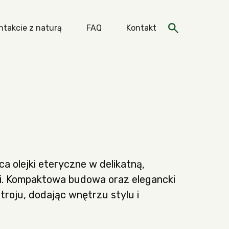
ntakcie z naturą
FAQ
Kontakt
je specjalne
a olejki eteryczne w delikatną,
mi. Kompaktowa budowa oraz elegancki
roju, dodając wnętrzu stylu i