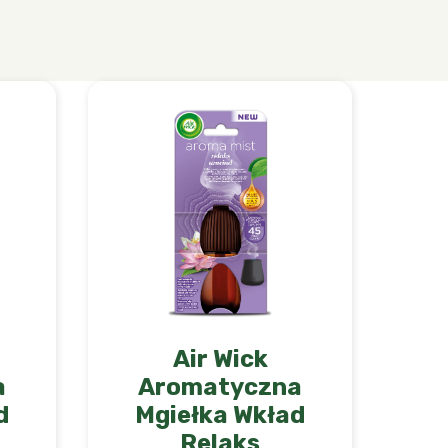
Air Wick
a
Aromatyczna
d
Mgiełka Wkład
Relaks