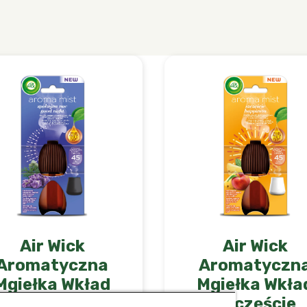
Air Wick
Air Wick
Aromatyczna
Aromatyczn
Mgiełka Wkład
Mgiełka Wkła
Spokojna Noc
Szczęście