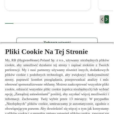
Zobacz więcej
Pliki Cookie Na Tej Stronie
My, RB (HygieneHome) Poland Sp. z o.o., używamy niezbędnych plików
cookie, aby umożliwić działanie tej strony i zapisać niektóre z Twoich
preferencji. My i nasi partnerzy używamy również innych, dodatkowych
plików cookie i podobnych technologii, aby zwiększyć funkcjonalność
Poland
strony, poprawić komfort przeglądania, przeprowadzać analizy i móc
oferować spersonalizowane reklamy. Możesz zaakceptować wszystkie pliki
cookie, odrzucić wszystkie pliki cookie (oprócz niezbędnych) lub wybrać
Zasady i warunki
opcję „Zarządzaj ustawieniami” poniżej, aby uzyskać więcej mozliwości i
informacji. Zachowamy Twój wybór przez 13 miesięcy. W przypadku
O nas
„Niezbędnych” plików cookie, umieszczamy je automatycznie, zgodnie z
Kontakt
obowiązującym prawem. Aby dowiedzieć się więcej o tym jak korzystamy
Polityka prywatności
z plików cookie i o sposobie zmiany ustawień plików cookie, zapoznaj sie