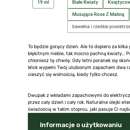
19 ml
Białe Kwiaty
Księżycow
Musujące Rose Z Maliną
bawełna i rześkie powietrz
To będzie gorący dzień. Ale to dopiero za kilka 
błękitnym niebie, tak mocno pachną kwiaty... Po
chłoniesz tę chwilę. Gdy letni poranek się sk
Wick wypełni Twój ulubionym zapachem dwa ra
cieszyć się wolnością, kiedy tylko chcesz.
Dwupak z wkładami zapachowymi do elektryczn
przez cały dzień i cały rok. Naturalne olejki
świeżością w takim stopniu, jaki pasuje Ci najb
Informacje o użytkowaniu