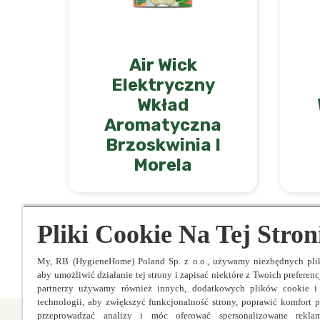
• URZĄDZENIE NIE MOŻE BYC UŻYWANE 
Działa drażniąco na oczy. Działa szkodli
lekarza, należy pokazać pojemnik lub et
Air Wick
PRZYPADKU DOSTANIA SIĘ DO OCZU: ostrożn
Elektryczny
Nadal płukać. W przypadku utrzymywania 
Wkład
POŁKNIĘCIA: Natychmiast skontaktować 
wody z mydłem. W przypadku wystąpienia 
Aromatyczna
alpha-iso-Methylionone, Dimethylcycloh
Brzoskwinia I
Cinnamaldehyde, Eugenol, delta-1-(2,6,6
Morela
cierpiące na nadwrażliwość zapachową p
zwolnić z przestrzegania zasad postępow
Używać zgodnie ze wskazówkami na opak
stosowaniu tego produktu. Odświeżacze p
Pliki Cookie Na Tej Stron
My, RB (HygieneHome) Poland Sp. z o.o., używamy niezbędnych pli
aby umożliwić działanie tej strony i zapisać niektóre z Twoich preferenc
partnerzy używamy również innych, dodatkowych plików cookie 
technologii, aby zwiększyć funkcjonalność strony, poprawić komfort p
przeprowadzać analizy i móc oferować spersonalizowane rekla