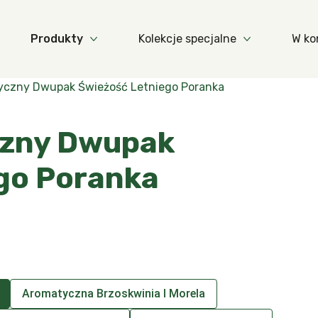
Produkty
Kolekcje specjalne
W ko
Więcej Zapachy
Więcej Produkty
Więcej Kolekc
tryczny Dwupak Świeżość Letniego Poranka
yczny Dwupak
go Poranka
Aromatyczna Brzoskwinia I Morela