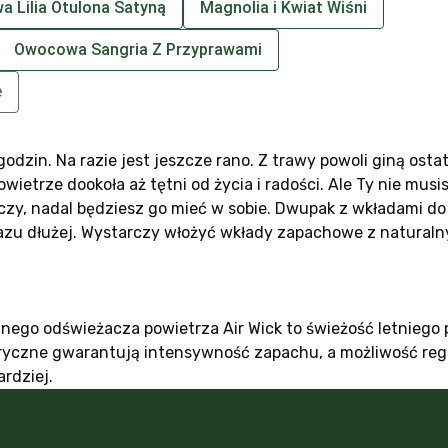
a Lilia Otulona Satyną
Magnolia i Kwiat Wiśni
Owocowa Sangria Z Przyprawami
e
godzin. Na razie jest jeszcze rano. Z trawy powoli giną ostat
wietrze dookoła aż tętni od życia i radości. Ale Ty nie musis
ończy, nadal będziesz go mieć w sobie. Dwupak z wkładami d
zu dłużej. Wystarczy włożyć wkłady zapachowe z naturaln
ego odświeżacza powietrza Air Wick to świeżość letniego 
 eteryczne gwarantują intensywność zapachu, a możliwość re
ardziej.