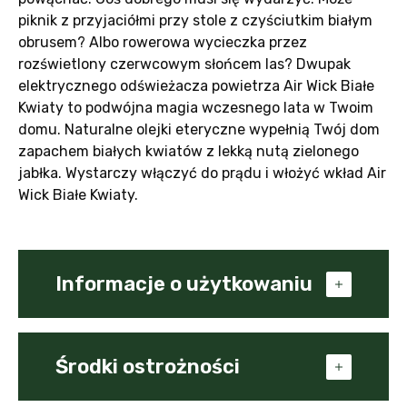
piknik z przyjaciółmi przy stole z czyściutkim białym
obrusem? Albo rowerowa wycieczka przez
rozświetlony czerwcowym słońcem las? Dwupak
elektrycznego odświeżacza powietrza Air Wick Białe
Kwiaty to podwójna magia wczesnego lata w Twoim
domu. Naturalne olejki eteryczne wypełnią Twój dom
zapachem białych kwiatów z lekką nutą zielonego
jabłka. Wystarczy włączyć do prądu i włożyć wkład Air
Wick Białe Kwiaty.
Informacje o użytkowaniu
Dziękujemy za zaufanie i zakup wkładu do
odświeżacza elektrycznego Air Wick. Jego
Środki ostrożności
używanie jest bardzo proste – już za chwilę
Twój dom będzie pachniał Twoim